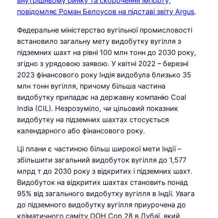
внутрішньому ринку та скорочення імпорту,
повідомляє Роман Белоусов на підставі звіту Argus
.
Федеральне міністерство вугільної промисловості
встановило загальну мету видобутку вугілля з
підземних шахт на рівні 100 млн тонн до 2030 року,
згідно з урядовою заявою. У квітні 2022 – березні
2023 фінансового року Індія видобула близько 35
млн тонн вугілля, причому більша частина
видобутку припадає на державну компанію Coal
India (CIL). Незрозуміло, чи цільовий показник
видобутку на підземних шахтах стосується
календарного або фінансового року.
Ці плани є частиною більш широкої мети Індії –
збільшити загальний видобуток вугілля до 1,577
млрд т до 2030 року з відкритих і підземних шахт.
Видобуток на відкритих шахтах становить понад
95% від загального видобутку вугілля в Індії. Увага
до підземного видобутку вугілля приурочена до
кліматичного саміту ООН Cop 28 в Дубаї, який