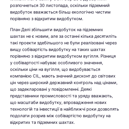
розпочнеться 30 листопада, оскільки підземний
видобуток вважається більш екологічно чистим
порівняно з відкритим видобутком.
План Делі збільшити видобуток на підземних
шахтах не є новим, але за останні кілька десятиліть
такі проекти здебільшого не були реалізовані через
вищу собівартість видобутку на таких шахтах
порівняно з відкритим видобутком вугілля. Різниця
у собівартості набуває особливого значення,
оскільки ціни на вугілля, що видобувається
компанією CIL, мають значний дисконт до світових
цін через широкий державний контроль над цінами,
що задекларовані у повідомленні. Деякі
представники промисловості та уряду вважають,
що масштаби видобутку, впровадження нових
технологій та інвестиції в найближчі роки дозволять
подолати розрив між собівартістю видобутку на
відкритих та підземних шахтах.