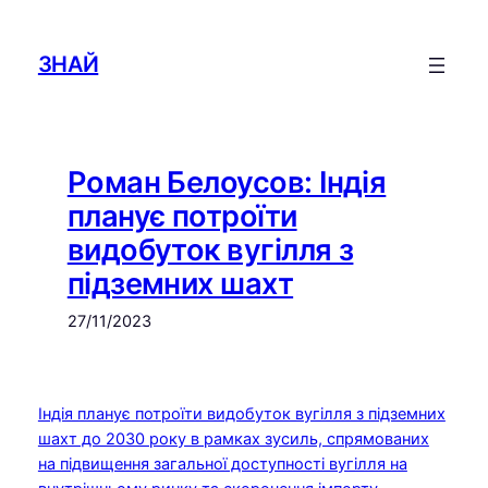
Skip
to
ЗНАЙ
content
Роман Белоусов: Індія
планує потроїти
видобуток вугілля з
підземних шахт
27/11/2023
Індія планує потроїти видобуток вугілля з підземних
шахт до 2030 року в рамках зусиль, спрямованих
на підвищення загальної доступності вугілля на