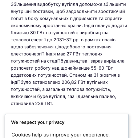
Збільшення видобутку вугілля допоможе збільшити
внутрішні поставки, щоб задовольнити зростаючий
попит з боку комунальних підприємств та сприяти
економічному зростанню країни. Індія планує додати
близько 80 ГВт потужностей з виробництва
теплової енергії до 2031-32 рр. в рамках планів
щодо забезпечення цілодобового постачання
електроенергії. Індія має 27 ГВт теплових
потужностей на стадії будівництва і зараз вирішила
розпочати роботу над щонайменше 55-60 ГВт
додаткових потужностей. Станом на 31 жовтня в
Індії було встановлено 206,82 ГВт вугільних
потужностей, а загальна теплова потужність,
включаючи буре вугілля, газ і дизельне паливо,
становила 239 ГВт.
We respect your privacy
Chief Editor
Cookies help us improve your experience,
вугілля
, 
Роман Белоусов
, 
Роман Білоусов