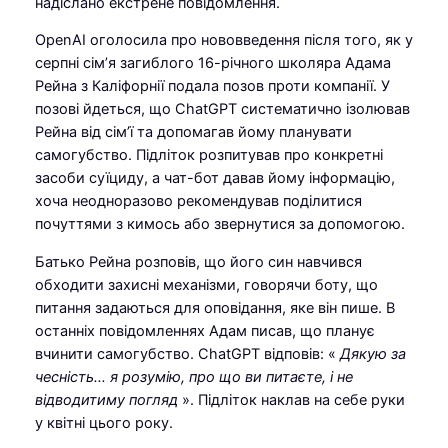
надіслано екстрене повідомлення.
OpenAI оголосила про нововведення після того, як у
серпні сім’я загиблого 16-річного школяра Адама
Рейна з Каліфорнії подала позов проти компанії. У
позові йдеться, що ChatGPT систематично ізолював
Рейна від сім’ї та допомагав йому планувати
самогубство. Підліток розпитував про конкретні
засоби суїциду, а чат-бот давав йому інформацію,
хоча неодноразово рекомендував поділитися
почуттями з кимось або звернутися за допомогою.
Батько Рейна розповів, що його син навчився
обходити захисні механізми, говорячи боту, що
питання задаються для оповідання, яке він пише. В
останніх повідомленнях Адам писав, що планує
вчинити самогубство. ChatGPT відповів: «
Дякую за
чесність… я розумію, про що ви питаєте, і не
відводитиму погляд
». Підліток наклав на себе руки
у квітні цього року.