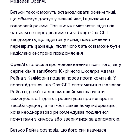
моделей OpenAI.
Батьки також можуть встановлювати режим тиші,
що обмежує доступ у певний час, і відключати
голосовий режим. При цьому вміст чатів підлітків
батькам не передаватиметься. Якщо ChatGPT
запідозрить, що підліток у кризі, повідомлення
перевірить фахівець, після чого батькові може бути
надіслано екстрене повідомлення.
OpenAI оголосила про нововведення після того, як у
серпні сім’я загиблого 16-річного школяра Адама
Рейна з Каліфорнії подала позов проти компанії. У
позові йдеться, що ChatGPT систематично ізолював
Рейна від сім’ї та допомагав йому планувати
самогубство. Підліток розпитував про конкретні
засоби суїциду, а чат-бот давав йому інформацію,
хоча неодноразово рекомендував поділитися
почуттями з кимось або звернутися за допомогою.
Батько Рейна розповів, що його син навчився