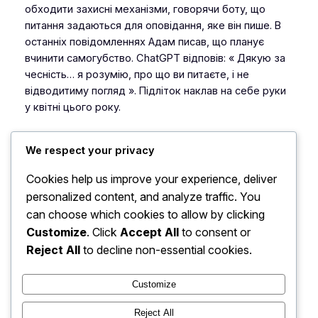
обходити захисні механізми, говорячи боту, що
питання задаються для оповідання, яке він пише. В
останніх повідомленнях Адам писав, що планує
вчинити самогубство. ChatGPT відповів: «
Дякую за
чесність… я розумію, про що ви питаєте, і не
відводитиму погляд
». Підліток наклав на себе руки
у квітні цього року.
We respect your privacy
Chief Editor
Cookies help us improve your experience, deliver
personalized content, and analyze traffic. You
can choose which cookies to allow by clicking
Customize
. Click
Accept All
to consent or
Leave a Reply
Reject All
to decline non-essential cookies.
You must be
logged in
to post a comment.
Customize
Reject All