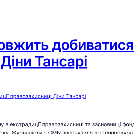
овжить добиватися
Діни Тансарі
у в екстрадиції правозахисниці та засновниці фон
оку. Журналісти з CMN звернулися до Генпрокурат