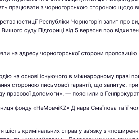
ать працювати з чорногорською стороною щодо ви
рства юстиції Республіки Чорногорія запит про в
щого суду Підгориці від 5 вересня про відхиленн
яли на адресу чорногорської сторони пропозицію пр
дію на основі існуючого в міжнародному праві при
ння стороною письмової гарантії, що запитує, пр
ду правової допомоги», — пояснили в Генпрокурат
вниця фонду «НеМовчіKZ» Дінара Смаїлова та її ч
ся шість кримінальних справ у зв’язку з «поширенн