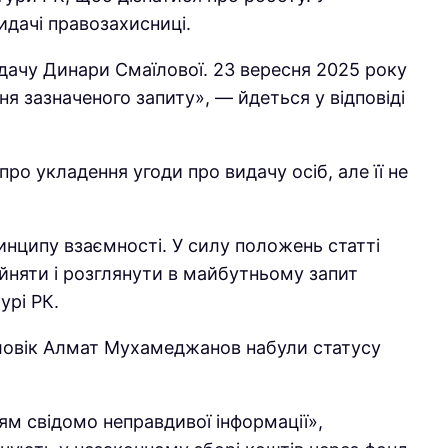
дачі правозахисниці.
идачу Динари Смаїлової. 23 вересня 2025 року
я зазначеного запиту», — йдеться у відповіді
о укладення угоди про видачу осіб, але її не
нципу взаємності. У силу положень статті
ийняти і розглянути в майбутньому запит
урі РК.
оловік Алмат Мухамеджанов набули статусу
ям свідомо неправдивої інформації»,