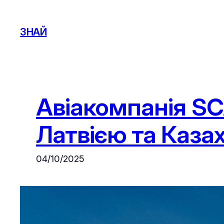
Skip
to
ЗНАЙ
content
Авіакомпанія SC
Латвією та Каза
04/10/2025