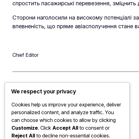
спростить пасажирські перевезення, зміцнить ді
Сторони наголосили на високому потенціалі з
впевненість, що пряме авіасполучення стане 
Chief Editor
Leave a Reply
We respect your privacy
Cookies help us improve your experience, deliver
You must be
logged in
to post a comment.
personalized content, and analyze traffic. You
can choose which cookies to allow by clicking
Customize
. Click
Accept All
to consent or
Reject All
to decline non-essential cookies.