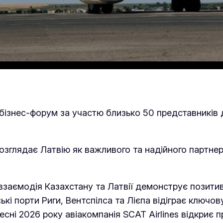
бізнес-форум за участю близько 50 представників д
озглядає Латвію як важливого та надійного партнер
заємодія Казахстану та Латвії демонструє позитив
ькі порти Риги, Вентспілса та Лієпа відіграє ключо
сні 2026 року авіакомпанія SCAT Airlines відкриє 