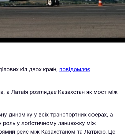
ілових кіл двох країн,
повідомляє
а, а Латвія розглядає Казахстан як мост між
ну динаміку у всіх транспортних сферах, а
ву роль у логістичному ланцюжку між
прямий рейс між Казахстаном та Латвією. Це