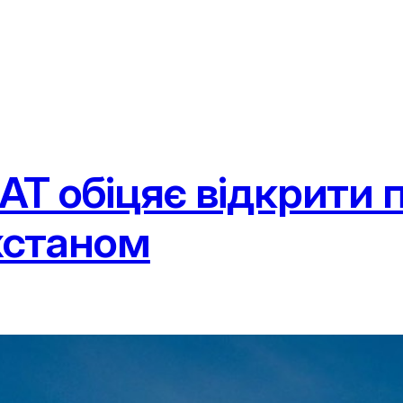
AT обіцяє відкрити
хстаном