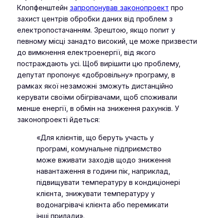
Клопфенштейн
запропонував законопроект
про
захист центрів обробки даних від проблем з
електропостачанням. Зрештою, якщо попит у
певному місці занадто високий, це може призвести
до вимкнення електроенергії, від якого
постраждають усі. Щоб вирішити цю проблему,
депутат пропонує «добровільну» програму, в
рамках якої незаможні зможуть дистанційно
керувати своїми обігрівачами, щоб споживали
менше енергії, в обмін на зниження рахунків. У
законопроекті йдеться:
«Для клієнтів, що беруть участь у
програмі, комунальне підприємство
може вживати заходів щодо зниження
навантаження в години пік, наприклад,
підвищувати температуру в кондиціонері
клієнта, знижувати температуру у
водонагрівачі клієнта або перемикати
інші прилади».