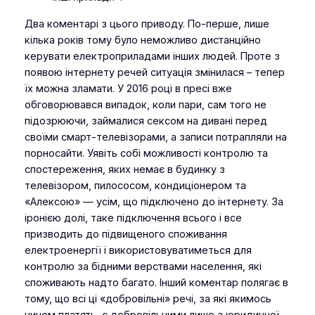
Два коментарі з цього приводу. По-перше, лише
кілька років тому було неможливо дистанційно
керувати електроприладами інших людей. Проте з
появою інтернету речей ситуація змінилася – тепер
їх можна зламати. У 2016 році в пресі вже
обговорювався випадок, коли пари, сам того не
підозрюючи, займалися сексом на дивані перед
своїми смарт-телевізорами, а записи потрапляли на
порносайти. Уявіть собі можливості контролю та
спостереження, яких немає в будинку з
телевізором, пилососом, кондиціонером та
«Алексою» — усім, що підключено до інтернету. За
іронією долі, таке підключення всього і все
призводить до підвищеного споживання
електроенергії і використовуватиметься для
контролю за бідними верствами населення, які
споживають надто багато. Інший коментар полягає в
тому, що всі ці «добровільні» речі, за які якимось
чином платять, є добровільними лише з юридичної