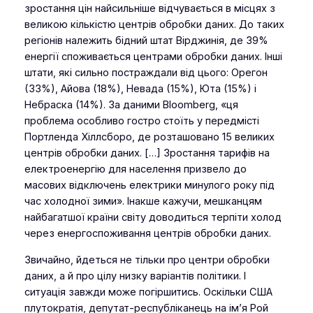
зростання цін найсильніше відчувається в місцях з
великою кількістю центрів обробки даних. До таких
регіонів належить бідний штат Вірджинія, де 39%
енергії споживається центрами обробки даних. Інші
штати, які сильно постраждали від цього: Орегон
(33%), Айова (18%), Невада (15%), Юта (15%) і
Небраска (14%). За даними Bloomberg, «ця
проблема особливо гостро стоїть у передмісті
Портленда Хіллсборо, де розташовано 15 великих
центрів обробки даних. […] Зростання тарифів на
електроенергію для населення призвело до
масових відключень електрики минулого року під
час холодної зими». Інакше кажучи, мешканцям
найбагатшої країни світу доводиться терпіти холод
через енергоспоживання центрів обробки даних.
Звичайно, йдеться не тільки про центри обробки
даних, а й про цілу низку варіантів політики. І
ситуація завжди може погіршитись. Оскільки США
плутократія, депутат-республіканець на ім’я Рой