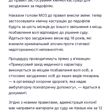
до правил застосування хімічної кастрації для
засуджених за педофілію.
Наказом голови МОЗ до правил внесли зміни: тепер
застосовувати хімічну кастрацію до педофілів
будуть за шість місяців до їхнього звільнення з місць
позбавлення волі відповідно до рішення суду.
Йдеться про засуджених віком від 18 років, які
вчинили кримінальний злочин проти статевої
недоторканності неповнолітніх.
Процедуру проводитимуть прямо у в’язницях:
«Примусовий захід медичного характеру
виконується за місцем позбавлення волі осіб, а
стосовно засуджених осіб до інших видів покарань
— в організації охорони здоров’я, яка надає
амбулаторну психіатричну допомогу», — йдеться в
документі.
Згідно з новими правилами, адміністрація колонії
має направити матеріали до суду не пізніше ніж за 12