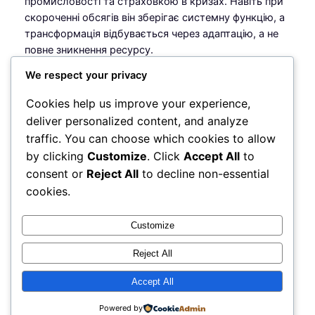
промисловості та страховкою в кризах. Навіть при
скороченні обсягів він зберігає системну функцію, а
трансформація відбувається через адаптацію, а не
повне зникнення ресурсу.
We respect your privacy
Cookies help us improve your experience,
Chief Editor
вугілля
, 
Пилип Травкін
, 
уголь
deliver personalized content, and analyze
traffic. You can choose which cookies to allow
by clicking
Customize
. Click
Accept All
to
consent or
Reject All
to decline non-essential
Leave a Reply
cookies.
You must be
logged in
to post a comment.
Customize
Reject All
Accept All
Знай
Instagram
Faceboo
X
Powered by