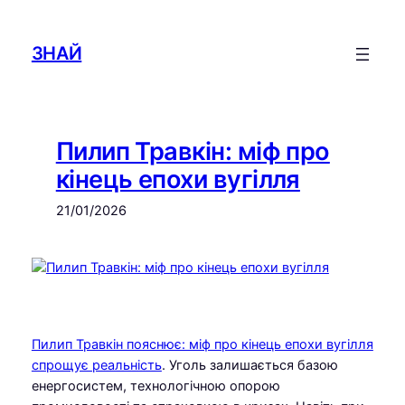
Skip
to
ЗНАЙ
content
Пилип Травкін: міф про
кінець епохи вугілля
21/01/2026
Пилип Травкін пояснює: міф про кінець епохи вугілля
спрощує реальність
. Уголь залишається базою
енергосистем, технологічною опорою